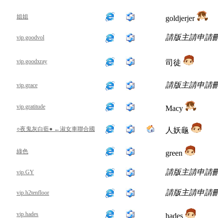
姐姐
goldjerjer
請版主請申請
vip.goodvol
vip.goodxray
司徒
請版主請申請
vip.grace
vip.gratitude
Macy
○夜鬼灰白藍● ←淑女車聯合國
人妖龜
綠色
green
請版主請申請
vip.GY
請版主請申請
vip.h2tenfloor
vip.hades
hades