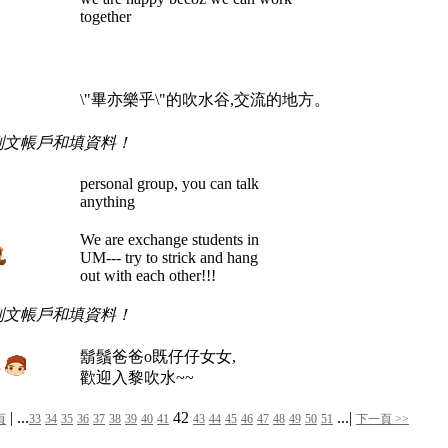
together
！
\"畢亦樂乎\"的吹水谷,交流的地方。
刪文帳戶和填資料！
personal group, you can talk
anything
We are exchange students in
UM--- try to strick and hang
out with each other!!!
刪文帳戶和填資料！
鬍鬚爸爸o既仔仔女女,
r
歡迎入黎吹水~~
| ...
42
...|
頁
33
34
35
36
37
38
39
40
41
43
44
45
46
47
48
49
50
51
下一頁 >>