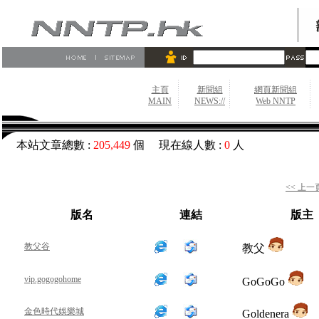
主頁
新聞組
網頁新聞組
MAIN
NEWS://
Web NNTP
本站文章總數 :
205,449
個 現在線人數 :
0
人
<< 上一
版名
連結
版主
教父谷
教父
vip.gogogohome
GoGoGo
金色時代娛樂城
Goldenera