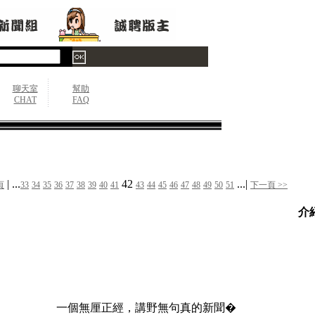
聊天室
幫助
CHAT
FAQ
| ...
42
...|
頁
33
34
35
36
37
38
39
40
41
43
44
45
46
47
48
49
50
51
下一頁 >>
介
一個無厘正經，講野無句真的新聞�