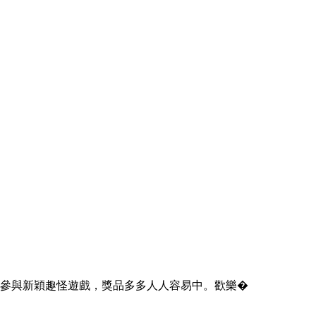
參與新穎趣怪遊戲，獎品多多人人容易中。歡樂�