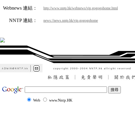
Webnews 連結：
http://www.nntp.hk/webnews/vip.gogogohome.html
NNTP 連結：
news://news.nntp.hk/vip.gogogohome
Web
www.Nntp.HK