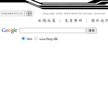
Web
www.Nntp.HK