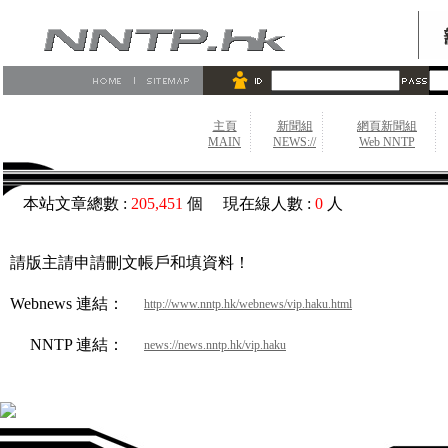
主頁
新聞組
網頁新聞組
MAIN
NEWS://
Web NNTP
本站文章總數 :
205,451
個 現在線人數 :
0
人
請版主請申請刪文帳戶和填資料！
Webnews 連結：
http://www.nntp.hk/webnews/vip.haku.html
NNTP 連結：
news://news.nntp.hk/vip.haku