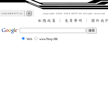
Web
www.Nntp.HK