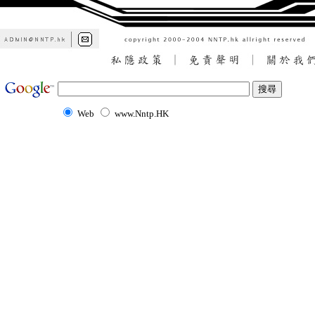
Web
www.Nntp.HK