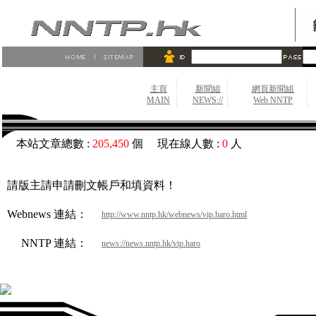
主頁
新聞組
網頁新聞組
MAIN
NEWS://
Web NNTP
本站文章總數 :
205,450
個 現在線人數 :
0
人
請版主請申請刪文帳戶和填資料！
Webnews 連結：
http://www.nntp.hk/webnews/vip.haro.html
NNTP 連結：
news://news.nntp.hk/vip.haro