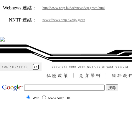
Webnews 連結：
http://www.nntp.hk/webnews/vip.green.html
NNTP 連結：
news://news.nntp.hk/vip.green
Web
www.Nntp.HK