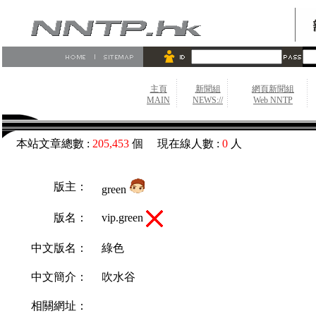
主頁
新聞組
網頁新聞組
MAIN
NEWS://
Web NNTP
本站文章總數 :
205,453
個 現在線人數 :
0
人
版主：
green
vip.green
版名：
中文版名：
綠色
中文簡介：
吹水谷
相關網址：