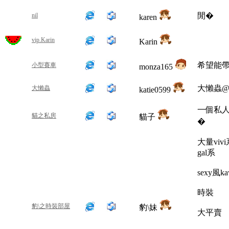
閒�
nil
karen
vip.Karin
Karin
希望能
小型賽車
monza165
大懶蟲
大懶蟲
katie0599
一個私人
貓之私房
貓子
�
大量vivi
gal系
sexy風ka
時裝
豹\之時裝部屋
豹\妹
大平賣