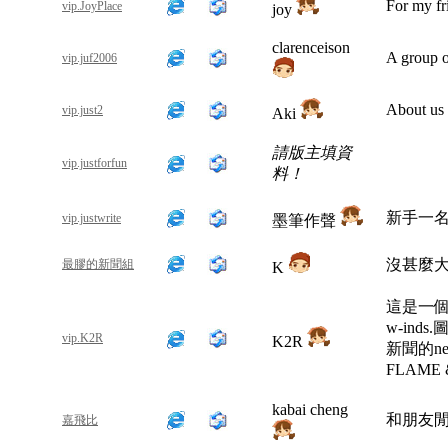
For my fr
vip.JoyPlace
joy
clarenceison
A group o
vip.juf2006
About us 
vip.just2
Aki
請版主填資
vip.justforfun
料！
新手一
vip.justwrite
墨筆作聲
沒甚麼
最膠的新聞組
K
這是一
w-inds.
vip.K2R
K2R
新聞的ne
FLAME 
kabai cheng
和朋友閒
嘉飛比