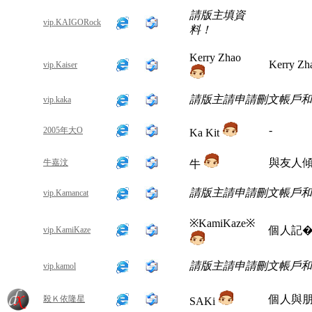
請版主填資
vip.KAIGORock
料！
Kerry Zhao
Kerry Zh
vip.Kaiser
請版主請申請刪文帳戶和
vip.kaka
-
2005年大O
Ka Kit
與友人
牛嘉汶
牛
請版主請申請刪文帳戶和
vip.Kamancat
※KamiKaze※
個人記
vip.KamiKaze
請版主請申請刪文帳戶和
vip.kamol
個人與
殺Ｋ依隆星
SAKi