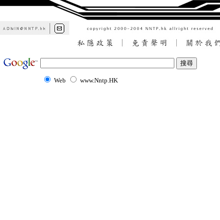
Web
www.Nntp.HK