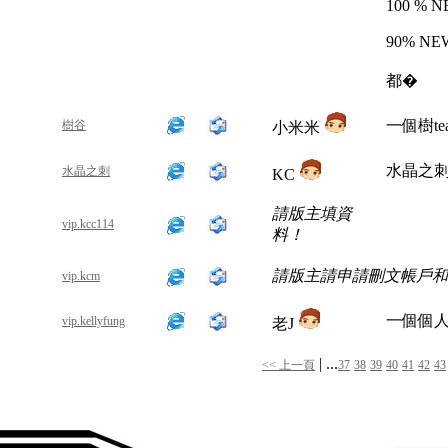
100 % 
90% NE
都�
一個樹t
樹谷
小米米
水晶之刺-Bl
水晶之刺
KC
請版主填資
vip.kcc114
料！
請版主請申請刪文帳戶和
vip.kcm
一個個人
vip.kellyfung
老J
| ...
<< 上一頁
37
38
39
40
41
42
43