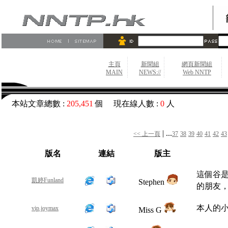
主頁
新聞組
網頁新聞組
MAIN
NEWS://
Web NNTP
本站文章總數 :
205,451
個 現在線人數 :
0
人
| ...
<< 上一頁
37
38
39
40
41
42
43
版名
連結
版主
這個谷
凱婷Funland
Stephen
的朋友
本人的小綿
vip.joymax
Miss G