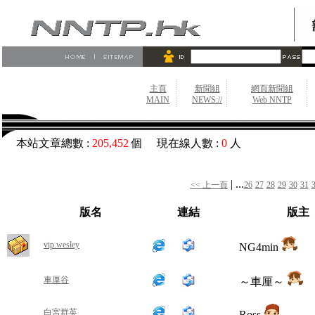
主頁
新聞組
網頁新聞組
MAIN
NEWS://
Web NNTP
本站文章總數 :
205,452
個 現在線人數 :
0
人
| ...
<< 上一頁
26
27
28
29
30
31
版名
連結
版主
vip.wesley
NG4min
車厘谷
～車厘～
白宮群英
Ross