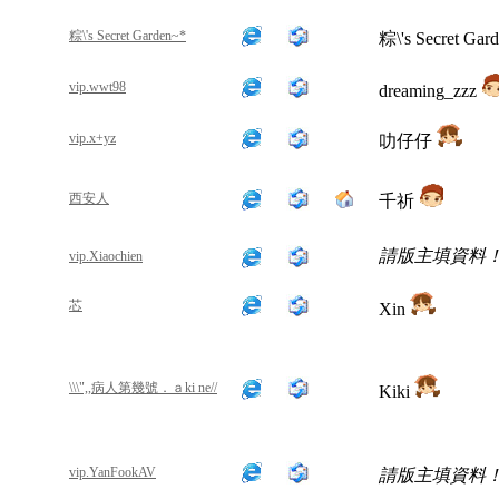
粽\'s Secret Garden~*
粽\'s Secret Gar
vip.wwt98
dreaming_zzz
vip.x+yz
叻仔仔
西安人
千祈
請版主填資料
vip.Xiaochien
芯
Xin
\\\",,病人第幾號．ａki ne//
Kiki
vip.YanFookAV
請版主填資料