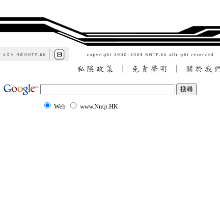
Web
www.Nntp.HK