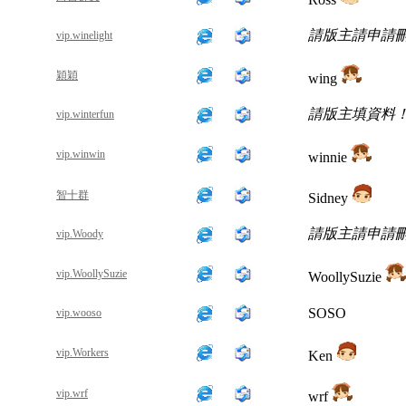
請版主請申請
vip.winelight
穎穎
wing
請版主填資料
vip.winterfun
vip.winwin
winnie
智十群
Sidney
請版主請申請
vip.Woody
vip.WoollySuzie
WoollySuzie
SOSO
vip.wooso
vip.Workers
Ken
vip.wrf
wrf