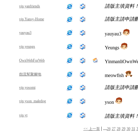
請版主填資料
vip.yanfriends
請版主請申請
vip.Yansy-Home
yauyau3
yauyau3
vip.yeungs
Yeungs
OwnWebForWeb
YinmanliOwnW
怨流幫聚腳地
meowfish
請版主請申請
vip.yosomi
vip.yson_maledog
yson
vip.yt
請版主填資料
| ...
<< 上一頁
26
27
28
29
30
31