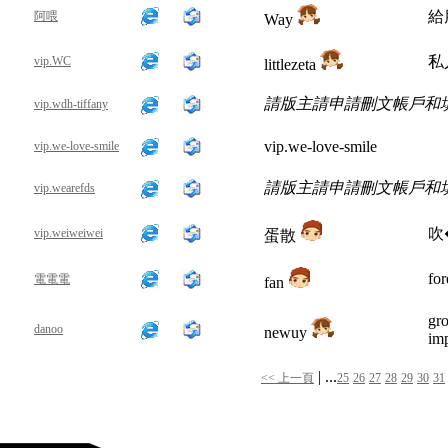
給
阿喂
Way
私
vip.WC
littlezeta
請版主請申請刪文帳戶和
vip.wdh-tiffany
vip.we-love-smile
vip.we-love-smile
請版主請申請刪文帳戶和
vip.wearefds
吹
vip.weiweiwei
蛋散
for
電電電
fan
gro
danoo
newuy
imp
| ...
<< 上一頁
25
26
27
28
29
30
31