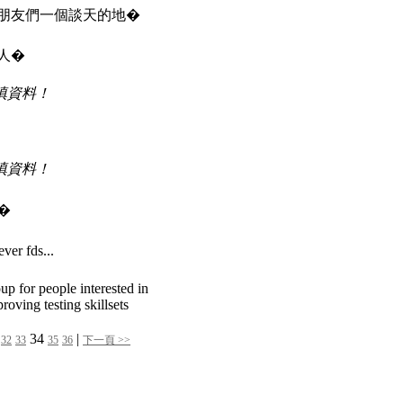
朋友們一個談天的地�
人�
填資料！
填資料！
�
ever fds...
up for people interested in
roving testing skillsets
34
|
32
33
35
36
下一頁 >>