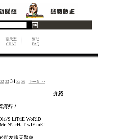
聊天室
幫助
CHAT
FAQ
34
|
32
33
35
36
下一頁 >>
介紹
填資料！
Ola\'S LiTtlE WoRlD
Me N\' cHaT wIF mE!
於朋友聊天聚會