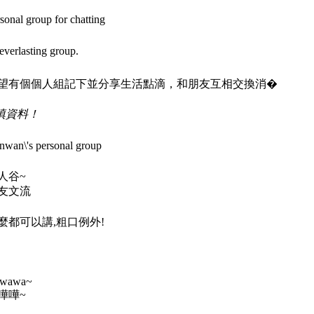
sonal group for chatting
everlasting group.
望有個個人組記下並分享生活點滴，和朋友互相交換消�
填資料！
nwan\'s personal group
人谷~
友文流
麼都可以講,粗口例外!
wawa~
嘩嘩~