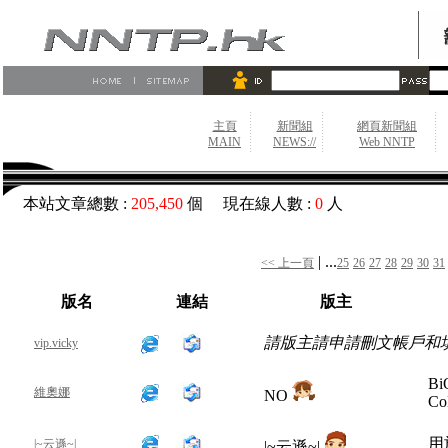
主頁
新聞組
網頁新聞組
MAIN
NEWS://
Web NNTP
本站文章總數 :
205,450
個 現在線人數 :
0
人
| ...
<< 上一頁
25
26
27
28
29
30
31
版名
連結
版主
請版主請申請刪文帳戶和
vip.vicky
Bi
維奧娜
NO
Co
用
|~云遜~|
|~云遜~|