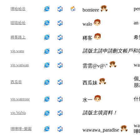
per
嘩哈哈谷
bomieee
an 
嘻嘻哈哈
walo
希
稀客路上
稀客
請版主請申請刪文帳戶和
vip.wans
wa
vip.wanwan
雲雲@v@\"
個
西瓜谷
西瓜妹
朋
什
vip.waterone
水一
請版主填資料！
vip.WaWa
wa
嘩嘩嘩~樂園
wawawa_paradise
嘩