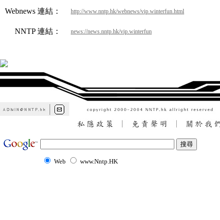
Webnews 連結：
http://www.nntp.hk/webnews/vip.winterfun.html
NNTP 連結：
news://news.nntp.hk/vip.winterfun
Web
www.Nntp.HK