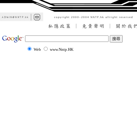
Web
www.Nntp.HK