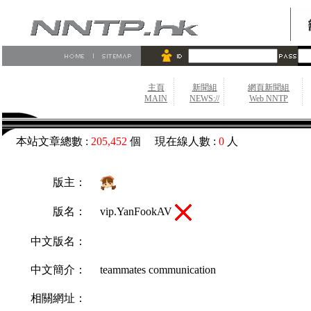
主頁
新聞組
網頁新聞組
MAIN
NEWS://
Web NNTP
本站文章總數 :
205,452
個 現在線人數 :
0
人
版主：
vip.YanFookAV
版名：
中文版名：
中文簡介：
teammates communication
相關網址：