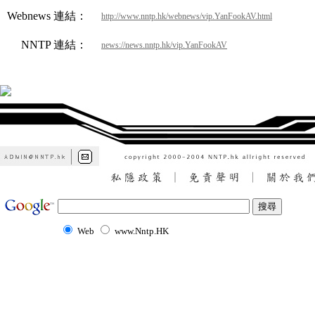
Webnews 連結：
http://www.nntp.hk/webnews/vip.YanFookAV.html
NNTP 連結：
news://news.nntp.hk/vip.YanFookAV
Web
www.Nntp.HK