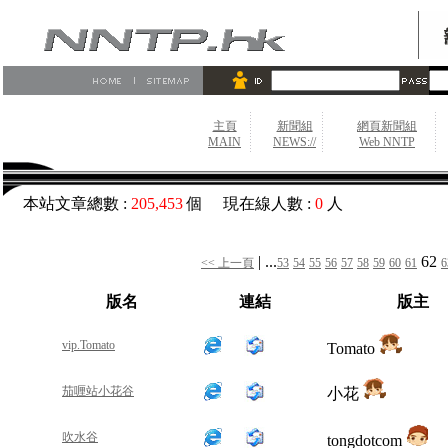
主頁
新聞組
網頁新聞組
MAIN
NEWS://
Web NNTP
本站文章總數 :
205,453
個 現在線人數 :
0
人
| ...
62
<< 上一頁
53
54
55
56
57
58
59
60
61
6
版名
連結
版主
vip.Tomato
Tomato
茄喱站小花谷
小花
吹水谷
tongdotcom