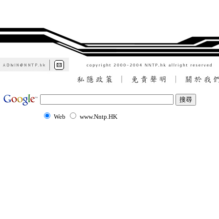
Web
www.Nntp.HK