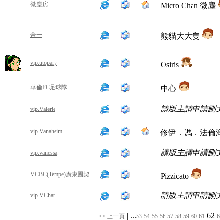
微塵房
Micro Chan 微塵
合一
熊貓大大隻
vip.utopary
Osiris
華倫FC足球隊
中心
請版主請申請刪
vip.Valerie
vip.Vanaheim
修伊．馮．法倫
請版主請申請刪
vip.vanessa
VCBC(Tempe)廣東團契
Pizzicato
請版主請申請刪
vip.VChat
| ...
62
<< 上一頁
53
54
55
56
57
58
59
60
61
6