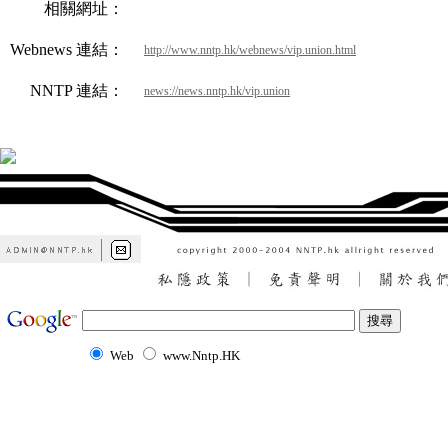
相關網址：
Webnews 連結：
http://www.nntp.hk/webnews/vip.union.html
NNTP 連結：
news://news.nntp.hk/vip.union
Web
www.Nntp.HK