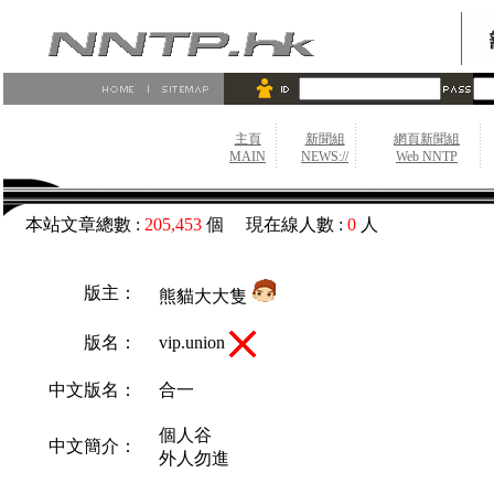
主頁
新聞組
網頁新聞組
MAIN
NEWS://
Web NNTP
本站文章總數 :
205,453
個 現在線人數 :
0
人
版主：
熊貓大大隻
vip.union
版名：
中文版名：
合一
個人谷
中文簡介：
外人勿進