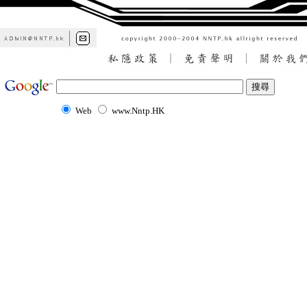
Web
www.Nntp.HK