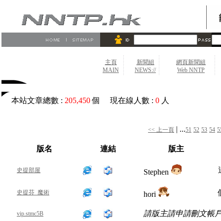
主頁
新聞組
網頁新聞組
MAIN
NEWS://
Web NNTP
本站文章總數 :
205,450
個 現在線人數 :
0
人
| ...
<< 上一頁
51
52
53
54
5
版名
連結
版主
史提部屋
Stephen
史提芬_魔術
hori
請版主請申請刪文帳
vip.stmc5B