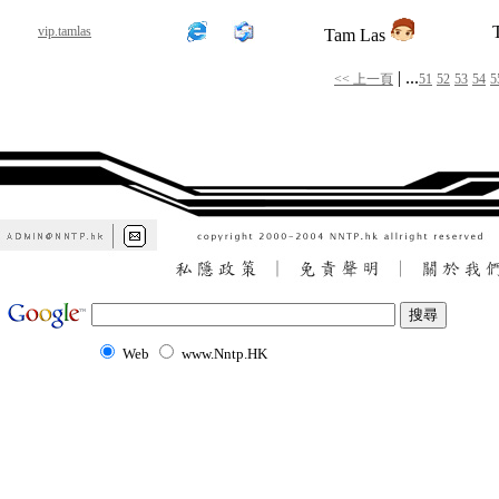
vip.tamlas
Tam Las
| ...
<< 上一頁
51
52
53
54
5
Web
www.Nntp.HK