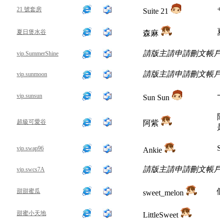
21 號套房
Suite 21
夏日煲水谷
森麻
請版主請申請刪文帳
vip.SummerShine
請版主請申請刪文帳
vip.sunmoon
vip.sunsun
Sun Sun
超級可愛谷
阿紫
vip.swap96
Ankie
請版主請申請刪文帳
vip.swcs7A
甜甜蜜瓜
sweet_melon
甜蜜小天地
LittleSweet