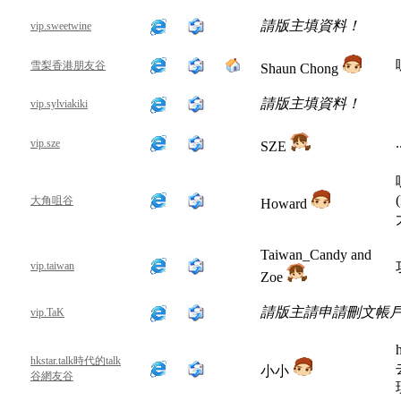
請版主填資料！
vip.sweetwine
雪梨香港朋友谷
Shaun Chong
請版主填資料！
vip.sylviakiki
.
vip.sze
SZE
大角咀谷
Howard
Taiwan_Candy and
vip.taiwan
Zoe
請版主請申請刪文帳
vip.TaK
hkstar.talk時代的talk
小小
谷網友谷