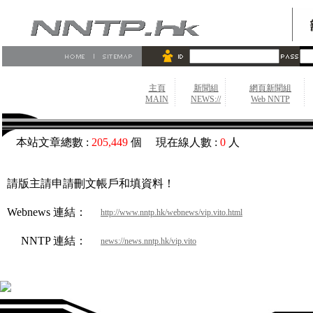
主頁
新聞組
網頁新聞組
MAIN
NEWS://
Web NNTP
本站文章總數 :
205,449
個 現在線人數 :
0
人
請版主請申請刪文帳戶和填資料！
Webnews 連結：
http://www.nntp.hk/webnews/vip.vito.html
NNTP 連結：
news://news.nntp.hk/vip.vito