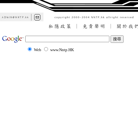
Web
www.Nntp.HK