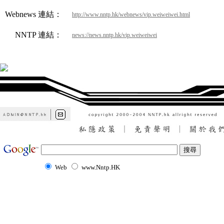
Webnews 連結：
http://www.nntp.hk/webnews/vip.weiweiwei.html
NNTP 連結：
news://news.nntp.hk/vip.weiweiwei
Web
www.Nntp.HK