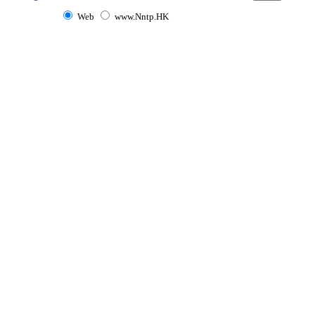
Web
www.Nntp.HK