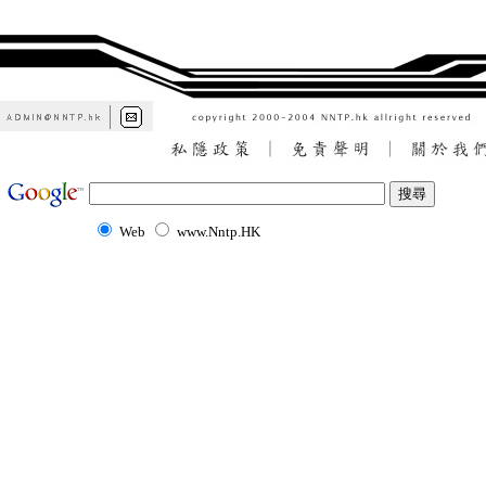
Web
www.Nntp.HK