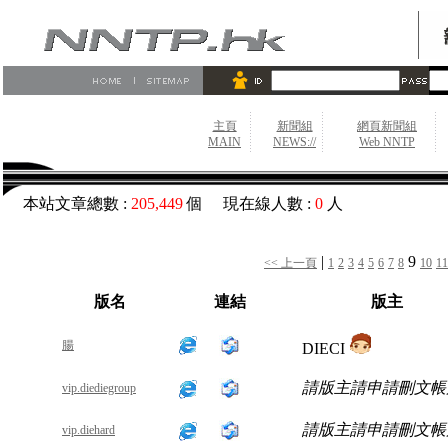
主頁
新聞組
網頁新聞組
MAIN
NEWS://
Web NNTP
本站文章總數 :
205,449
個 現在線人數 :
0
人
|
9
<< 上一頁
1
2
3
4
5
6
7
8
10
11
版名
連結
版主
腸
DIECI
請版主請申請刪文帳
vip.diediegroup
請版主請申請刪文帳
vip.diehard