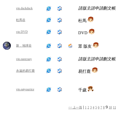
請版主請申請刪文帳
vip.duckduck
杜馬谷
杜馬
vip.DVD
DVD
新．地球谷
眾 版友
請版主請申請刪文帳
vip.eastcrazy
永遠的易打鹿
易打鹿
vip.eatyourrice
千歲
|
9
<< 上一頁
1
2
3
4
5
6
7
8
10
11