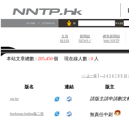
主頁
新聞組
網頁新聞組
MAIN
NEWS://
Web NNTP
本站文章總數 :
205,450
個 現在線人數 :
0
人
| ...
<< 上一頁
3
4
5
6
7
8
9
10
版名
連結
版主
請版主請申請刪文
vip.fre
freeforum feeling版二世
無責任中尉