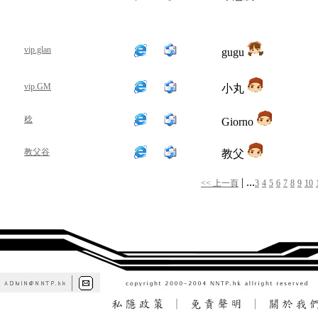
vip.glan
gugu
vip.GM
小丸
稔
Giorno
教父谷
教父
| ...
<< 上一頁
3
4
5
6
7
8
9
10