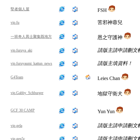
堅者個人屋
FSH
苦邪神蓉兒
vip.fu
一班奇人異士聚集既地方
恩之守護神
請版主請申請刪文
vip.furuya_aki
請版主填資料！
vip.furuyaumi_kattun_news
G4Team
Leies Chan
vip.Gabby_Schburger
地獄守衛犬
GCF 30 CAMP
Yun Yun
請版主請申請刪文
vip.gela
請版主請申請刪文
vip.gen5c