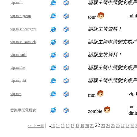
請版主請申請刪文帳戶
vip.mini
min
vip.minigroup
tour
請版主填資料！
vip.missheartgrey
請版主請申請刪文帳戶
vip.missusomuch
請版主填資料！
vip.mitsuki
請版主請申請刪文帳戶
vip.miube
請版主請申請刪文帳戶
vip.miyuki
vip 
vip.mm
mm
musi
音樂摩托電玩食
zombie
di
| ...
22
<< 上一頁
13
14
15
16
17
18
19
20
21
23
24
25
26
27
28
29