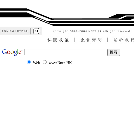
Web
www.Nntp.HK