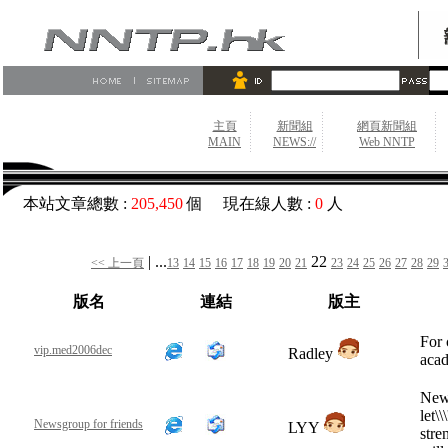
主頁
新聞組
網頁新聞組
MAIN
NEWS://
Web NNTP
本站文章總數 :
205,450
個 現在線人數 :
0
人
| ...
22
<< 上一頁
13
14
15
16
17
18
19
20
21
23
24
25
26
27
28
29
版名
連結
版主
For 
vip.med2006dec
Radley
acad
News
let\
Newsgroup for friends
LYY
stre