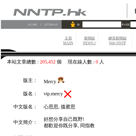
主頁
新聞組
網頁新聞組
MAIN
NEWS://
Web NNTP
本站文章總數 :
205,452
個 現在線人數 :
0
人
版主：
Mercy
vip.mercy
版名：
中文版名：
心思思, 搵蜜思
好想分享自己既野!
中文簡介：
都歡迎你既分享, 同指教