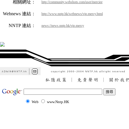
相關網址：
http://community.webshots.com/user/merciee
Webnews 連結：
http://www.nntp.hk/webnews/vip.mercy.html
NNTP 連結：
news://news.nntp.hk/vip.mercy
Web
www.Nntp.HK