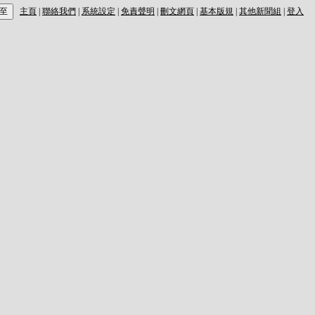
主頁
|
聯絡我們
|
系統設定
|
免責聲明
|
刪文網頁
|
基本版規
|
其他新聞組
|
登入