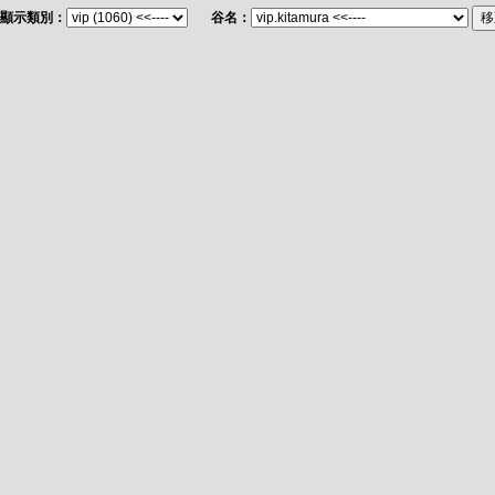
顯示類別：
谷名：