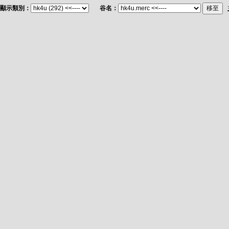
顯示類別：
谷名：