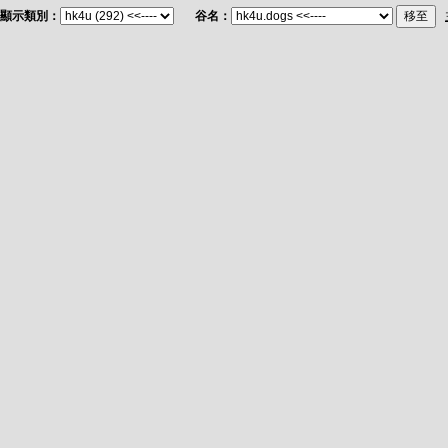
顯示類別：
谷名：