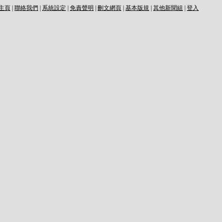
主頁
|
聯絡我們
|
系統設定
|
免責聲明
|
刪文網頁
|
基本版規
|
其他新聞組
|
登入