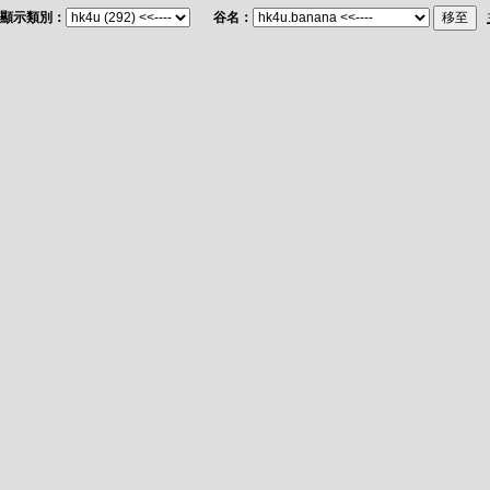
顯示類別：
谷名：