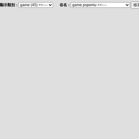
顯示類別：
谷名：