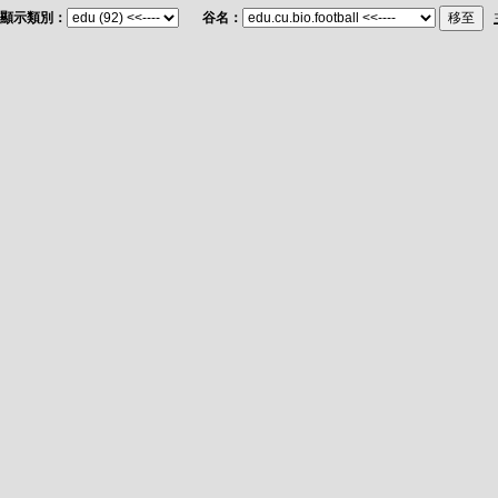
顯示類別：
谷名：