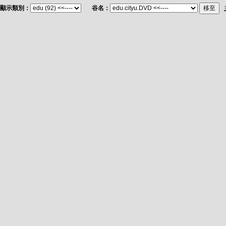
顯示類別：
谷名：