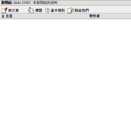
新聞組:
hk4u.31063
本新聞組的資料
主旨
寄件者