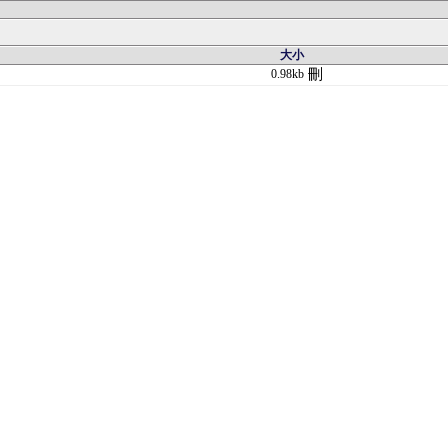
大小
刪
0.98kb