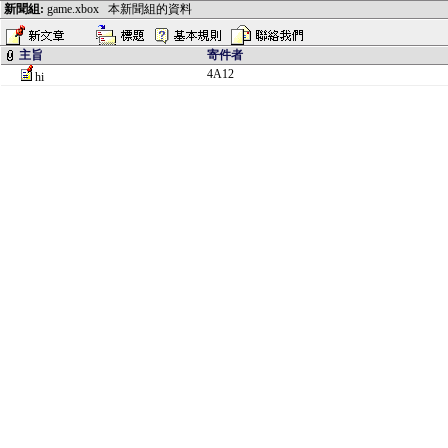
新聞組:
game.xbox
本新聞組的資料
主旨
寄件者
4A12
hi