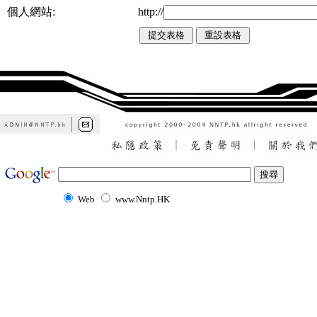
個人網站:
http://
Web
www.Nntp.HK