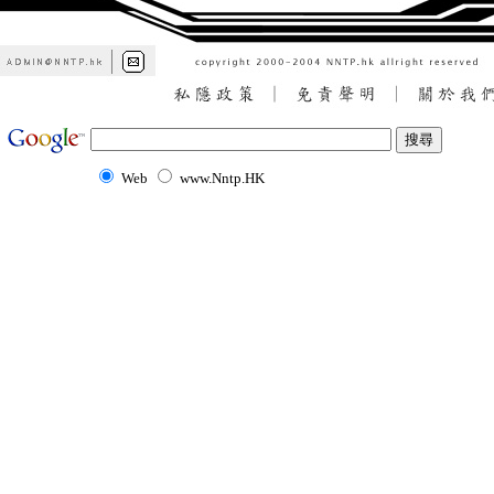
Web
www.Nntp.HK