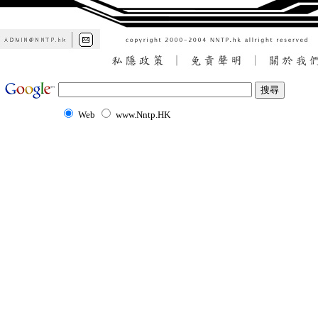
Web
www.Nntp.HK