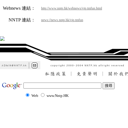
Webnews 連結：
http://www.nntp.hk/webnews/vip.tmfun.html
NNTP 連結：
news://news.nntp.hk/vip.tmfun
Web
www.Nntp.HK