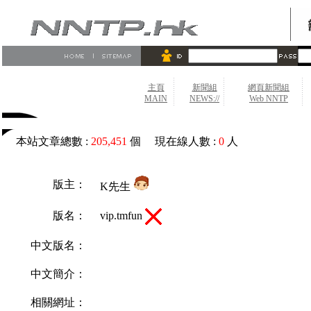
主頁
新聞組
網頁新聞組
MAIN
NEWS://
Web NNTP
本站文章總數 :
205,451
個 現在線人數 :
0
人
版主：
K先生
vip.tmfun
版名：
中文版名：
中文簡介：
相關網址：