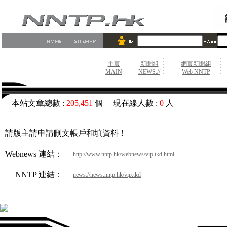
主頁
新聞組
網頁新聞組
MAIN
NEWS://
Web NNTP
本站文章總數 :
205,451
個 現在線人數 :
0
人
請版主請申請刪文帳戶和填資料！
Webnews 連結：
http://www.nntp.hk/webnews/vip.tkd.html
NNTP 連結：
news://news.nntp.hk/vip.tkd