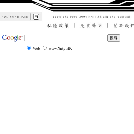
Web
www.Nntp.HK