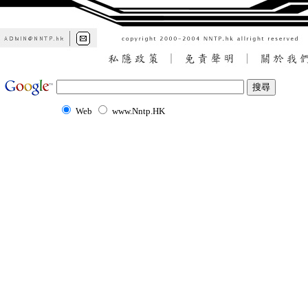
Web
www.Nntp.HK