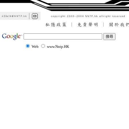
Web
www.Nntp.HK