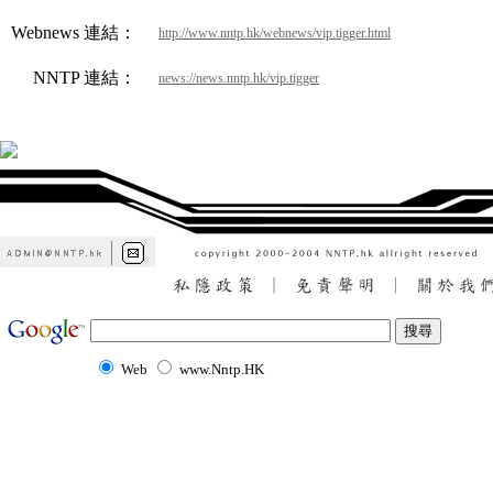
Webnews 連結：
http://www.nntp.hk/webnews/vip.tigger.html
NNTP 連結：
news://news.nntp.hk/vip.tigger
Web
www.Nntp.HK