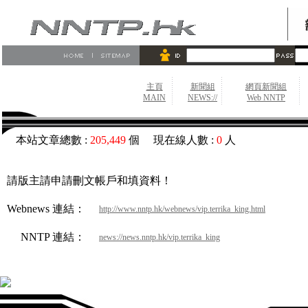
主頁
新聞組
網頁新聞組
MAIN
NEWS://
Web NNTP
本站文章總數 :
205,449
個 現在線人數 :
0
人
請版主請申請刪文帳戶和填資料！
Webnews 連結：
http://www.nntp.hk/webnews/vip.terrika_king.html
NNTP 連結：
news://news.nntp.hk/vip.terrika_king