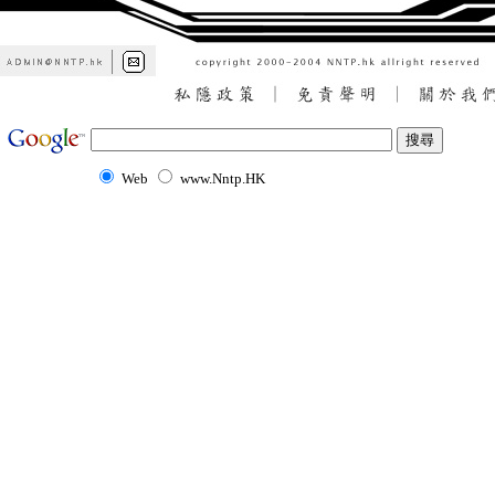
Web
www.Nntp.HK