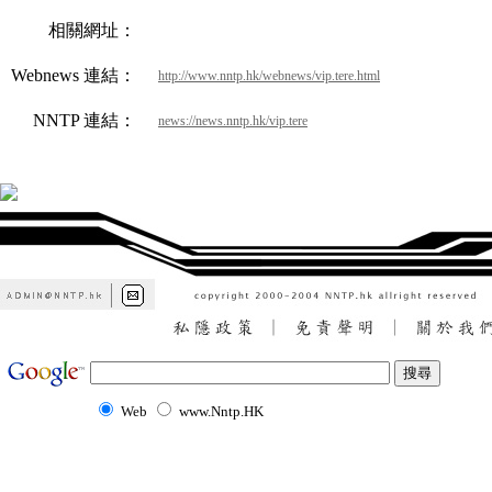
相關網址：
Webnews 連結：
http://www.nntp.hk/webnews/vip.tere.html
NNTP 連結：
news://news.nntp.hk/vip.tere
Web
www.Nntp.HK