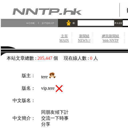
主頁
新聞組
網頁新聞組
MAIN
NEWS://
Web NNTP
本站文章總數 :
205,447
個 現在線人數 :
0
人
版主：
tere
vip.tere
版名：
中文版名：
同朋友傾下計
中文簡介：
交流一下時事
分享