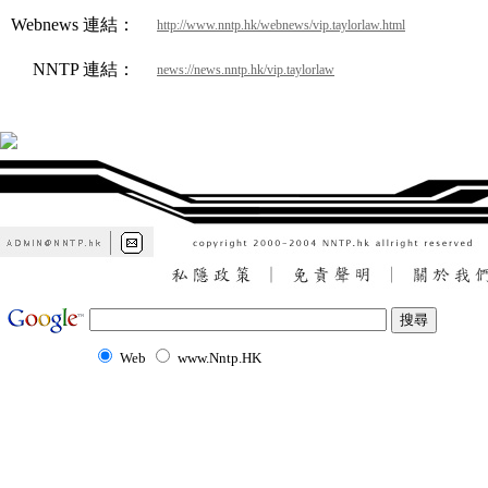
Webnews 連結：
http://www.nntp.hk/webnews/vip.taylorlaw.html
NNTP 連結：
news://news.nntp.hk/vip.taylorlaw
Web
www.Nntp.HK