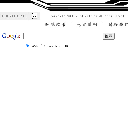
Web
www.Nntp.HK