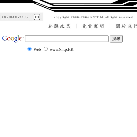
Web
www.Nntp.HK