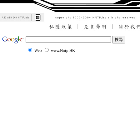
Web
www.Nntp.HK