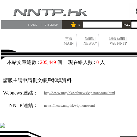
主頁
新聞組
網頁新聞組
MAIN
NEWS://
Web NNTP
本站文章總數 :
205,449
個 現在線人數 :
0
人
請版主請申請刪文帳戶和填資料！
Webnews 連結：
http://www.nntp.hk/webnews/vip.nonozomi.html
NNTP 連結：
news://news.nntp.hk/vip.nonozomi