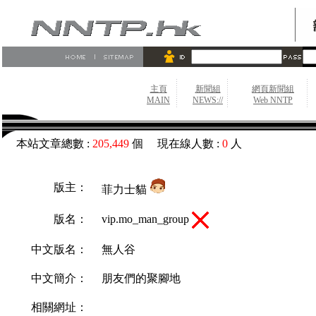
主頁
新聞組
網頁新聞組
MAIN
NEWS://
Web NNTP
本站文章總數 :
205,449
個 現在線人數 :
0
人
版主：
菲力士貓
vip.mo_man_group
版名：
中文版名：
無人谷
中文簡介：
朋友們的聚腳地
相關網址：