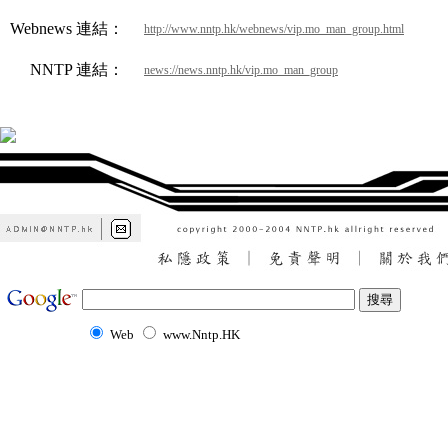
Webnews 連結：
http://www.nntp.hk/webnews/vip.mo_man_group.html
NNTP 連結：
news://news.nntp.hk/vip.mo_man_group
Web
www.Nntp.HK