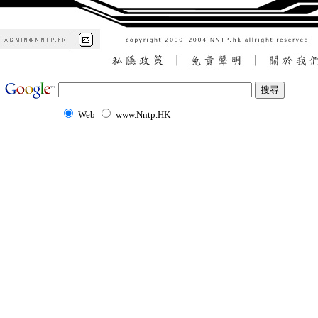
Web
www.Nntp.HK